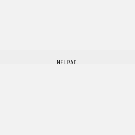
NEURAD.
Neurad überdenkt bewährte Produkte
und transformiert diese in neue Konzepte,
welche modernsten Anforderungen standhalten.