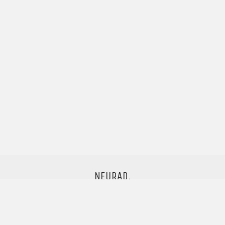
NEURAD.
Neurad überdenkt bewährte Produkte
und transformiert diese in neue Konzepte,
welche modernsten Anforderungen standhalten.